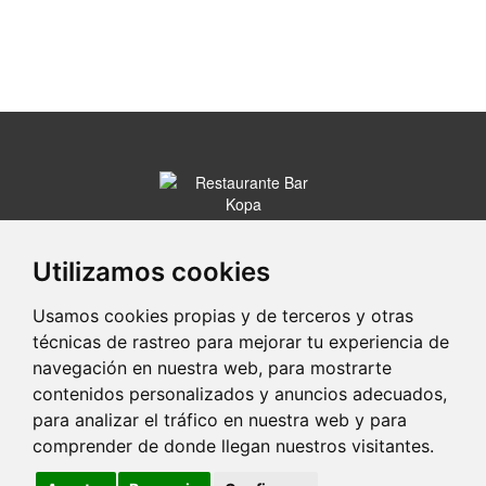
Calle Los Manteros, 2
34001 Palencia (Palencia)
Utilizamos cookies
979 7...
Clic para ver
Usamos cookies propias y de terceros y otras
técnicas de rastreo para mejorar tu experiencia de
www.restaurantekopa.es
navegación en nuestra web, para mostrarte
contenidos personalizados y anuncios adecuados,
para analizar el tráfico en nuestra web y para
portaldetuciudad.com
comprender de donde llegan nuestros visitantes.